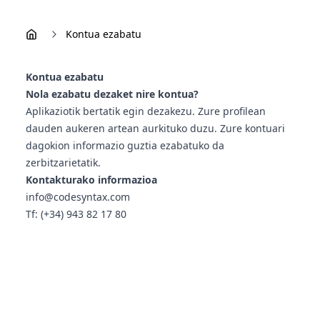
Kontua ezabatu
Kontua ezabatu
Nola ezabatu dezaket nire kontua?
Aplikaziotik bertatik egin dezakezu. Zure profilean
dauden aukeren artean aurkituko duzu. Zure kontuari
dagokion informazio guztia ezabatuko da
zerbitzarietatik.
Kontakturako informazioa
info@codesyntax.com
Tf: (+34) 943 82 17 80