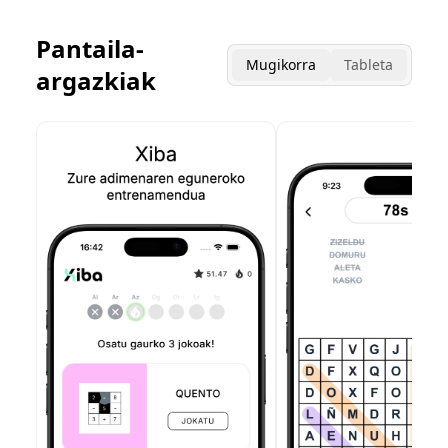
Pantaila-
Mugikorra
Tableta
argazkiak