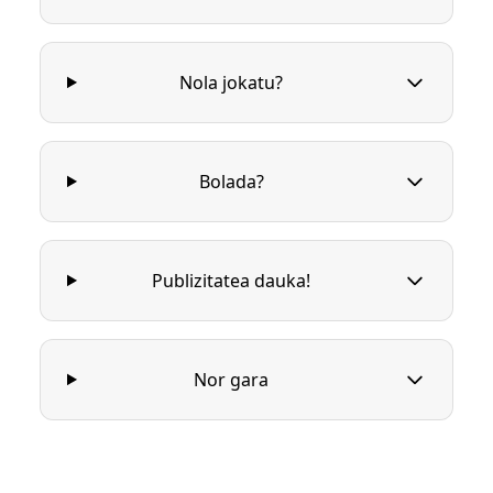
Nola jokatu?
Bolada?
Publizitatea dauka!
Nor gara