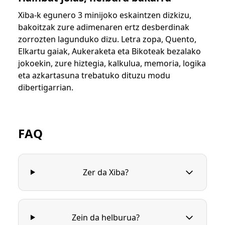
Xiba-k egunero 3 minijoko eskaintzen dizkizu,
bakoitzak zure adimenaren ertz desberdinak
zorrozten lagunduko dizu. Letra zopa, Quento,
Elkartu gaiak, Aukeraketa eta Bikoteak bezalako
jokoekin, zure hiztegia, kalkulua, memoria, logika
eta azkartasuna trebatuko dituzu modu
dibertigarrian.
FAQ
Zer da Xiba?
Zein da helburua?