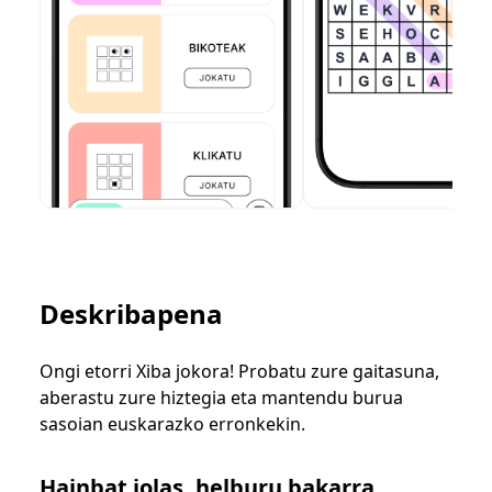
Deskribapena
Ongi etorri Xiba jokora! Probatu zure gaitasuna,
aberastu zure hiztegia eta mantendu burua
sasoian euskarazko erronkekin.
Hainbat jolas, helburu bakarra