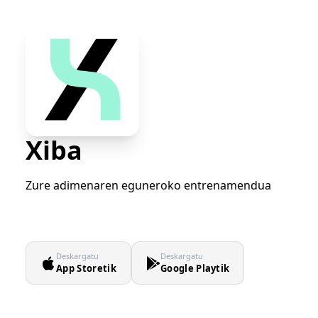
Xiba
Zure adimenaren eguneroko entrenamendua
Deskargatu
Deskargatu
App Storetik
Google Playtik