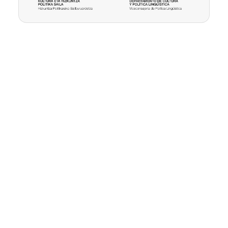
EU
ES
EN
Pribatutasun
Erabilpen
Kontua
politika
baldintzak
ezabatu
©
2026
Xiba
CodeSyntax.